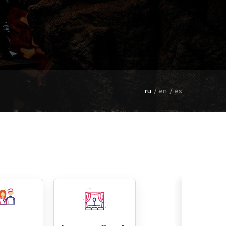
ru
en
es